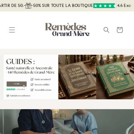
et
E 50.-
-50% SUR TOUTE LA BOUTIQUE
4.6 Excellent
passer
au
contenu
Panier