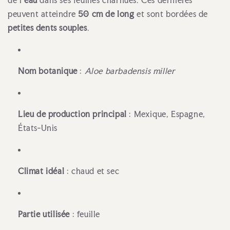
de l’
eau
dans ses feuilles charnues. Ces dernières
peuvent atteindre
50 cm de long
et sont bordées de
petites dents souples
.
Nom botanique
:
Aloe barbadensis miller
Lieu de production principal
: Mexique, Espagne,
États-Unis
Climat idéal
: chaud et sec
Partie utilisée
: feuille