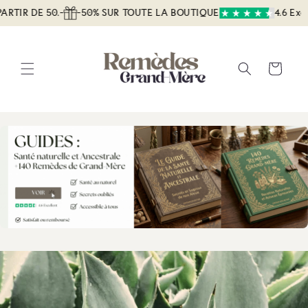
et
DE 50.-
-50% SUR TOUTE LA BOUTIQUE
4.6 Excellent
passer
au
contenu
Panier